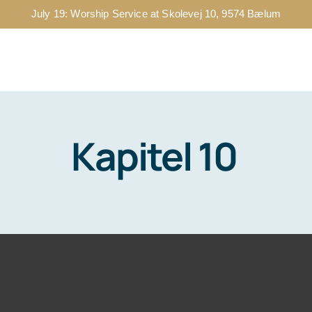
July 19
: Worship Service at Skolevej 10, 9574 Bælum
NIGHEDEN
AKTIVITETER
PRÆDIKENER
EVANGE
Kapitel 10