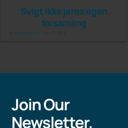
Svigt ikke jeres egen
forsamling
By
Emanuella Ema
|
juni 15, 2025
Join Our
Newsletter.