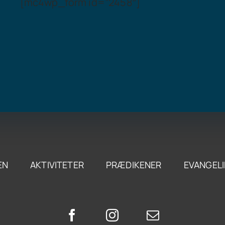
[mc4wp_form id=”2458″]
EN
AKTIVITETER
PRÆDIKENER
EVANGELI