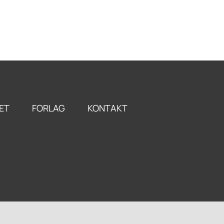
ENGLISH
LIET
FORLAG
KONTAKT
LANGUAGE
ET
FORLAG
KONTAKT