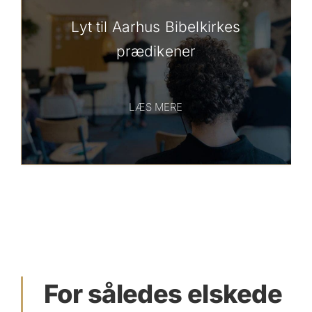
Lyt til Aarhus Bibelkirkes
prædikener
LÆS MERE
For således elskede