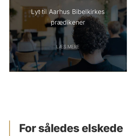
Lyt til Aarhus Bibelkirkes
prædikener
LÆS MERE
For således elskede