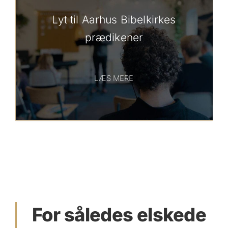
Lyt til Aarhus Bibelkirkes
prædikener
LÆS MERE
For således elskede