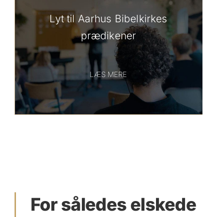
Lyt til Aarhus Bibelkirkes
prædikener
LÆS MERE
For således elskede