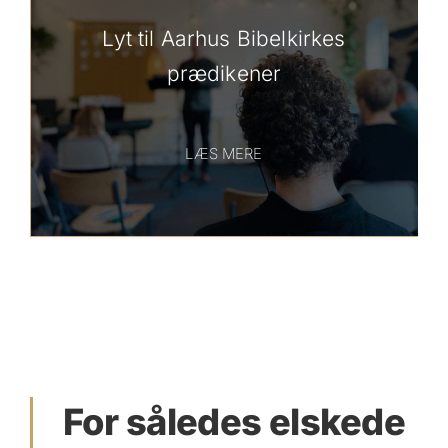
Lyt til Aarhus Bibelkirkes
prædikener
LÆS MERE
For således elskede